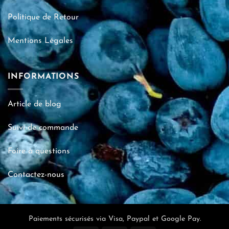
Politique de Retour
Mentions Légales
INFORMATIONS
Article de blog
Suivi de commande
Foire à questions
Contactez-nous
Paiements sécurisés via Visa, Paypal et Google Pay.