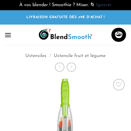
À vos blender ! Smoothie ? Mixer. 🌀
Ignorer
Passer
LIVRAISON GRATUITE DÉS 49€ D'ACHAT !
au
contenu
Ustensiles
/
Ustensile fruit et légume