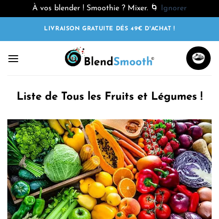
À vos blender ! Smoothie ? Mixer. 🌀
Ignorer
Passer
LIVRAISON GRATUITE DÉS 49€ D'ACHAT !
au
contenu
Liste de Tous les Fruits et Légumes !